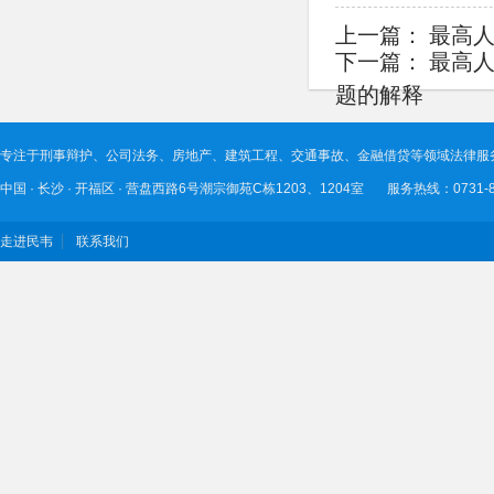
上一篇：
最高
下一篇：
最高
题的解释
专注于刑事辩护、公司法务、房地产、建筑工程、交通事故、金融借贷等领域法律服
中国 · 长沙 · 开福区 · 营盘西路6号潮宗御苑C栋1203、1204室 服务热线：0731-89
走进民韦
联系我们