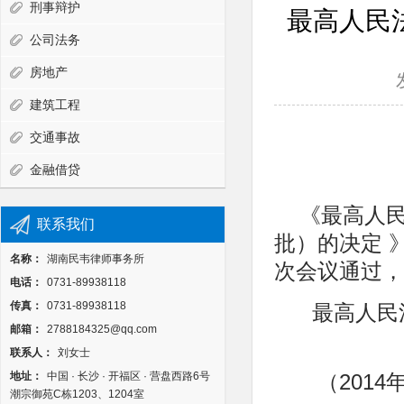
刑事辩护
最高人民
公司法务
房地产
建筑工程
交通事故
金融借贷
《最高人
联系我们
批）的决定 》
名称：
湖南民韦律师事务所
次会议通过，
电话：
0731-89938118
传真：
0731-89938118
最高人民
邮箱：
2788184325@qq.com
联系人：
刘女士
地址：
中国 · 长沙 · 开福区 · 营盘西路6号
（201
潮宗御苑C栋1203、1204室