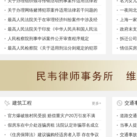
的规定》的通知
关于办理组织领导传销活动刑事案件适用法律若
名为女儿
干问题的意见
关于办理网络赌博犯罪案件适用法律若干问题的
不予认可
一夜间北
意见
最高人民法院关于在审理经济纠纷案件中涉及经
上海一家
济犯罪嫌疑若干问题的规定
最高人民法院关于印发《中华人民共和国人民法
政府未支
院法庭规则》的通知
人民检察院刑事申诉案件公开审查程序规定
拆迁公司
最高人民检察院《关于适用刑法分则规定的犯罪
情侣买房
的罪名的意见》
建筑工程
交通
更多+
官方爆破致村民受损 赔偿重灾户20万引发不满
道路交通
假房东在中介处连骗房租 法院认定诈骗罪名成立
当事人提
《住房保障法》建议骗购经适房者入罪 存在争议
交通事故