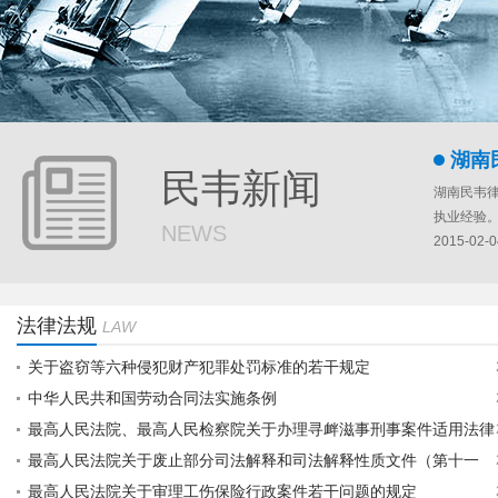
湖南
如果您有
直接咨询
2015-02-0
湖南
民韦新闻
湖南民韦
执业经验。
NEWS
2015-02-0
湖南
如果您有
法律法规
LAW
直接咨询
2015-02-0
关于盗窃等六种侵犯财产犯罪处罚标准的若干规定
湖南
中华人民共和国劳动合同法实施条例
湖南民韦
最高人民法院、最高人民检察院关于办理寻衅滋事刑事案件适用法律
执业经验。
最高人民法院关于废止部分司法解释和司法解释性质文件（第十一
若干问题的解释
2015-02-0
最高人民法院关于审理工伤保险行政案件若干问题的规定
批）的决定