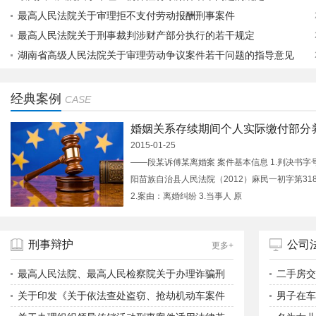
最高人民法院关于审理拒不支付劳动报酬刑事案件
最高人民法院关于刑事裁判涉财产部分执行的若干规定
湖南省高级人民法院关于审理劳动争议案件若干问题的指导意见
经典案例
CASE
婚姻关系存续期间个人实际缴付部分
2015-01-25
——段某诉傅某离婚案 案件基本信息 1.判决书字
阳苗族自治县人民法院（2012）麻民一初字第31
2.案由：离婚纠纷 3.当事人 原
刑事辩护
公司
更多+
最高人民法院、最高人民检察院关于办理诈骗刑
二手房交
事案件具体应用法律若干问题的解释
关于印发《关于依法查处盗窃、抢劫机动车案件
男子在车