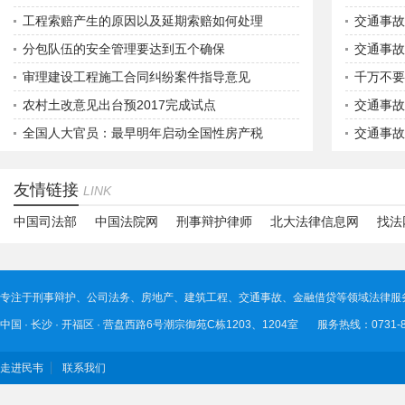
工程索赔产生的原因以及延期索赔如何处理
交通事故
分包队伍的安全管理要达到五个确保
交通事故
审理建设工程施工合同纠纷案件指导意见
千万不要
农村土改意见出台预2017完成试点
交通事故
全国人大官员：最早明年启动全国性房产税
交通事故
友情链接
LINK
中国司法部
中国法院网
刑事辩护律师
北大法律信息网
找法
专注于刑事辩护、公司法务、房地产、建筑工程、交通事故、金融借贷等领域法律服
中国 · 长沙 · 开福区 · 营盘西路6号潮宗御苑C栋1203、1204室 服务热线：0731-89
走进民韦
联系我们