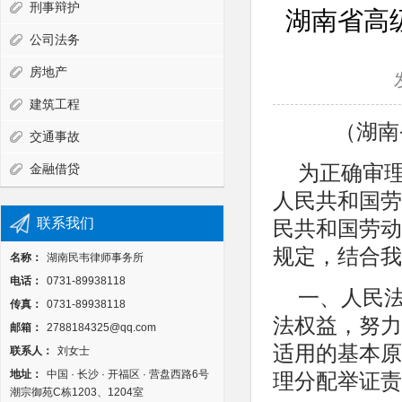
刑事辩护
湖南省高
公司法务
房地产
建筑工程
（湖南
交通事故
金融借贷
为正确审
人民共和国劳
联系我们
民共和国劳动
规定，结合我
名称：
湖南民韦律师事务所
电话：
0731-89938118
一、人民
传真：
0731-89938118
法权益，努力
邮箱：
2788184325@qq.com
适用的基本原
联系人：
刘女士
地址：
中国 · 长沙 · 开福区 · 营盘西路6号
理分配举证责
潮宗御苑C栋1203、1204室