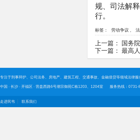
规、司法解释
行。
标签：
劳动争议
,
法
上一篇：
国务院
下一篇：
最高
专注于刑事辩护、公司法务、房地产、建筑工程、交通事故、金融借贷等领域法律服
中国 · 长沙 · 开福区 · 营盘西路6号潮宗御苑C栋1203、1204室 服务热线：0731-89
走进民韦
联系我们