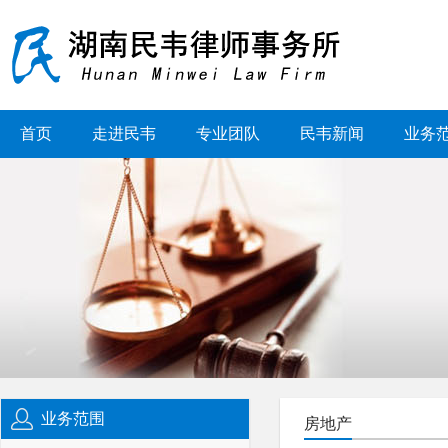
首页
走进民韦
专业团队
民韦新闻
业务
业务范围
房地产