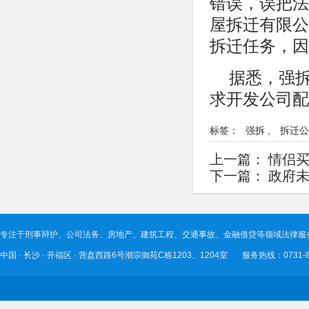
错误，误把法
屋拆迁有限公
拆迁任务，因
据悉，强
求开发公司配
标签：
强拆
,
拆迁公
上一篇：
情侣买
下一篇：
政府未
专注于刑事辩护、公司法务、房地产、建筑工程、交通事故、金融借贷等领域法律服
中国 · 长沙 · 开福区 · 营盘西路6号潮宗御苑C栋1203、1204室 服务热线：0731-89