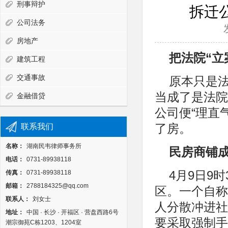
刑事辩护
拆迁
公司法务
房地产
把法院“立
建筑工程
交通事故
原本只是法
当成了是法院
金融借贷
公司便“理直
联系我们
了房。
名称：
湖南民韦律师事务所
民房商铺
电话：
0731-89938118
传真：
0731-89938118
4月9日9
邮箱：
2788184325@qq.com
区。一个自称
联系人：
刘女士
人分散冲进社
地址：
中国 · 长沙 · 开福区 · 营盘西路6号
要采取强制手
潮宗御苑C栋1203、1204室