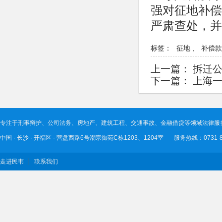
强对征地补偿
严肃查处，并
标签：
征地
,
补偿款
上一篇：
拆迁公
下一篇：
上海一
专注于刑事辩护、公司法务、房地产、建筑工程、交通事故、金融借贷等领域法律服
中国 · 长沙 · 开福区 · 营盘西路6号潮宗御苑C栋1203、1204室 服务热线：0731-89
走进民韦
联系我们