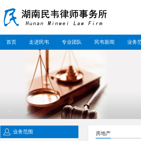
首页
走进民韦
专业团队
民韦新闻
业务
业务范围
房地产