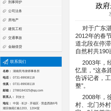
刑事辩护
政府
公司法务
房地产
对于广东
建筑工程
2012年的
交通事故
道北段在停滞
金融借贷
自然村共19
联系我们
2003年
忆里，“这条
名称：
湖南民韦律师事务所
告诉记者，工
电话：
0731-89938118
传真：
0731-89938118
整”。
邮箱：
2788184325@qq.com
2008年
联系人：
刘女士
地址：
中国 · 长沙 · 开福区 · 营盘西路6号
村、北门外村
潮宗御苑C栋1203、1204室