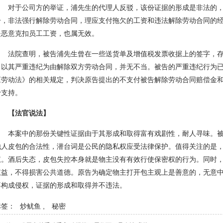
对于公司方的举证，浦先生的代理人反驳，该份证据的形成是非法的
击，非法强行解除劳动合同，理应支付拖欠的工资和违法解除劳动合同的
是恶意克扣员工工资，也属无效。
法院查明，被告浦先生曾在一些送货单及增值税发票收据上的签字，
司以其严重违纪为由解除双方劳动合同，并无不当。被告的严重违纪行为
《劳动法》的相关规定，判决原告提出的不支付被告解除劳动合同赔偿金
予支持。
【法官说法】
本案中的那份关键性证据由于其形成和取得富有戏剧性，耐人寻味。
他人皮包的合法性，潜台词是公民的隐私权应受法律保护。值得关注的是
权。酒后失态，皮包失控本身就是物主没有有效行使保密权的行为。同时
权益，不得损害公共道德。原告为确定物主打开包主观上是善意的，无意
不构成侵权，证据的形成和取得并不违法。
标签：
炒鱿鱼
,
秘密