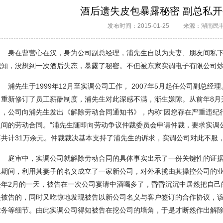
酒后遗失皮包暴露秘密 副总私
发布时间：2015-01-25
来源：湖南民
身在曹营心在汉，身为公司副总经理，浦先生自以为夫妻、朋友间私
我知，没想到一次酒后失态，暴露了秘密。不但被东家实调电子有限公司
浦先生于1999年12月至实调公司工作， 2007年5月起任公司副总
司重新修订了员工薪酬制度，浦先生对此深感不满，渐生嫌隙。从前年8月
日，公司向浦先生发出《解除劳动合同通知书》，内称“因您存在严重违纪行
之间的劳动合同。”浦先生随即向劳动争议仲裁委员会申请仲裁，要求实调
等共计31万余元。仲裁裁决基本支持了浦先生的诉求，实调公司对此不服
庭审中，实调公司就解除劳动合同的具体事实出示了一份关键性的证据
总期间，利用其妻子的名义成立了一家新公司，对外承揽由其操控公司的业
去年2月的一天，被告在一次公司宴请中酒喝多了，昏昏沉沉中居然把自己
是被告的，同时又吃惊地发现被告以新公司名义与客户签订的合作协议，
业务等细节。由此实调公司得知被告在挖公司的墙角，于是才断然作出解