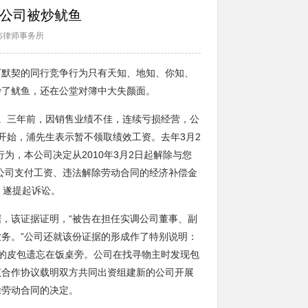
开公司被炒鱿鱼
韦律师事务所
下默契的同行竞争行为只有天知、地知、你知、
炒了鱿鱼，还在公堂对簿中大失颜面。
经理。三年前，因销售业绩不佳，连续亏损经营，公
开始，浦先生表示暂不领取绩效工资。去年3月2
为，本公司决定从2010年3月2日起解除与您
公司支付工资、违法解除劳动合同的经济补偿金
，遂提起诉讼。
，该证据证明，“被告在担任实调公司董事、副
务。”公司还就该份证据的形成作了特别说明：
的皮包遗忘在饭桌旁。公司在找寻物主时发现包
该合作协议载明双方共同出资组建新的公司开展
除劳动合同的决定。